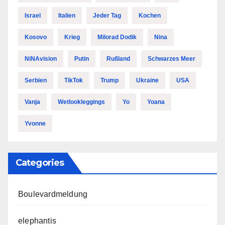
Israel
Italien
Jeder Tag
Kochen
Kosovo
Krieg
Milorad Dodik
Nina
NiNAvision
Putin
Rußland
Schwarzes Meer
Serbien
TikTok
Trump
Ukraine
USA
Vanja
Wetlookleggings
Yo
Yoana
Yvonne
Categories
Boulevardmeldung
elephantis