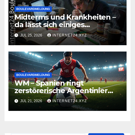
BOULEVARDMELDUNG
Midterms und Krankheiten –
da lässt sich einiges
zusammenbrauen!
JUL 25, 2026
INTERNET24.XYZ
BOULEVARDMELDUNG
WM – Spanien ringt
zerstörerische Argentinier
nieder
JUL 21, 2026
INTERNET24.XYZ