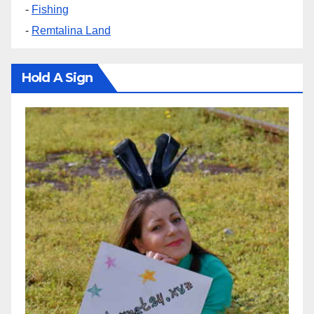
-
Fishing
-
Remtalina Land
Hold A Sign