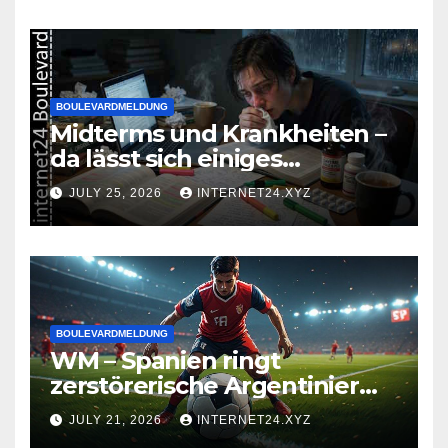
BOULEVARDMELDUNG
Midterms und Krankheiten –
da lässt sich einiges
zusammenbrauen!
JULY 25, 2026
INTERNET24.XYZ
BOULEVARDMELDUNG
WM – Spanien ringt
zerstörerische Argentinier
nieder
JULY 21, 2026
INTERNET24.XYZ