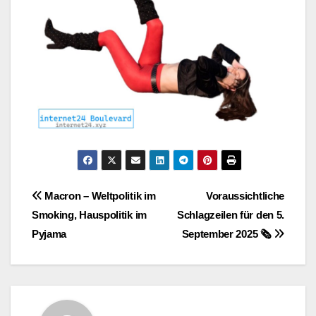
Post
Macron – Weltpolitik im
Voraussichtliche
Smoking, Hauspolitik im
Schlagzeilen für den 5.
navigation
Pyjama
September 2025 🗞️