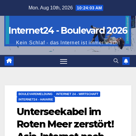
Skip
Mon. Aug 10th, 2026
10:24:04 AM
to
content
Internet24 - Boulevard 2026
Kein Schlaf - das Internet ist immer wach!
BOULEVARDMELDUNG
INTERNET 24 - WIRTSCHAFT
INTERNET24 - HAVARIE
Unterseekabel im
Roten Meer zerstört!