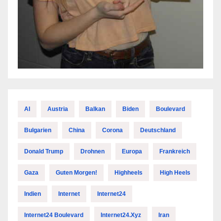
AI
Austria
Balkan
Biden
Boulevard
Bulgarien
China
Corona
Deutschland
Donald Trump
Drohnen
Europa
Frankreich
Gaza
Guten Morgen!
Highheels
High Heels
Indien
Internet
Internet24
Internet24 Boulevard
Internet24.xyz
Iran