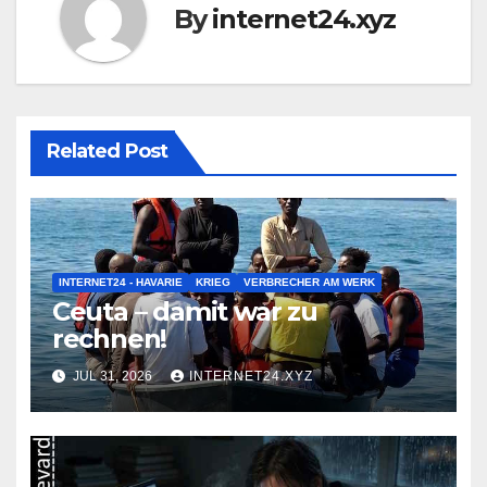
By
internet24.xyz
Related Post
INTERNET24 - HAVARIE
KRIEG
VERBRECHER AM WERK
Ceuta – damit war zu
rechnen!
JUL 31, 2026
INTERNET24.XYZ