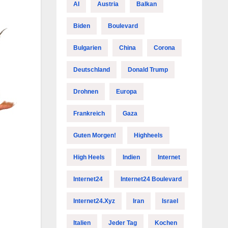
AI
Austria
Balkan
Biden
Boulevard
Bulgarien
China
Corona
Deutschland
Donald Trump
Drohnen
Europa
Frankreich
Gaza
Guten Morgen!
Highheels
High Heels
Indien
Internet
Internet24
Internet24 Boulevard
Internet24.xyz
Iran
Israel
Italien
Jeder Tag
Kochen