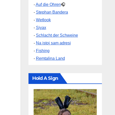
-
Auf die Ohren
🎧
-
Stephan Bandera
-
Wetlook
-
Siyax
-
Schlacht der Schweine
-
Na istoj sam adresi
-
Fishing
-
Remtalina Land
Hold A Sign