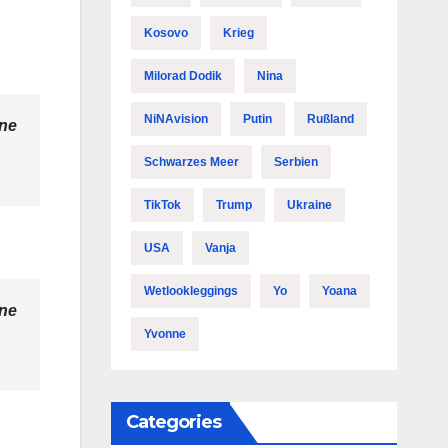
Kosovo
Krieg
Milorad Dodik
Nina
NiNAvision
Putin
Rußland
ine
,
Schwarzes Meer
Serbien
TikTok
Trump
Ukraine
USA
Vanja
Wetlookleggings
Yo
Yoana
ine
,
Yvonne
Categories