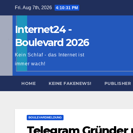
Skip
Fri. Aug 7th, 2026
4:10:32 PM
to
content
Internet24 -
Boulevard 2026
Kein Schlaf - das Internet ist
immer wach!
HOME
KEINE FAKENEWS!
PUBLISHER
BOULEVARDMELDUNG
Telegram Gründer 