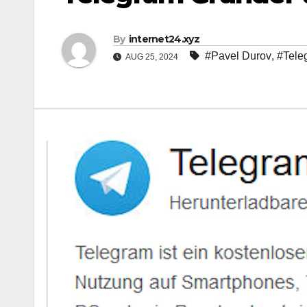
By
internet24.xyz
#Pavel Durov
,
#Tele
AUG 25, 2024