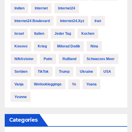
Indien
Internet
Internet24
Internet24 Boulevard
Internet24.xyz
Iran
Israel
Italien
Jeder Tag
Kochen
Kosovo
Krieg
Milorad Dodik
Nina
NiNAvision
Putin
Rußland
Schwarzes Meer
Serbien
TikTok
Trump
Ukraine
USA
Vanja
Wetlookleggings
Yo
Yoana
Yvonne
Categories