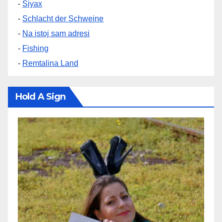
-
Siyax
-
Schlacht der Schweine
-
Na istoj sam adresi
-
Fishing
-
Remtalina Land
Hold A Sign