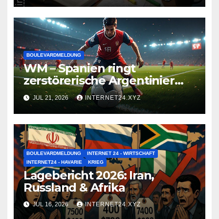
BOULEVARDMELDUNG
WM – Spanien ringt
zerstörerische Argentinier
nieder
JUL 21, 2026
INTERNET24.XYZ
BOULEVARDMELDUNG
INTERNET 24 - WIRTSCHAFT
INTERNET24 - HAVARIE
KRIEG
Lagebericht 2026: Iran,
Russland & Afrika
JUL 16, 2026
INTERNET24.XYZ