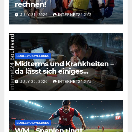
rechnen!
JULY 31, 2026
INTERNET24.XYZ
BOULEVARDMELDUNG
Midterms und Krankheiten –
da lässt sich einiges
zusammenbrauen!
JULY 25, 2026
INTERNET24.XYZ
BOULEVARDMELDUNG
WM – Spanien ringt