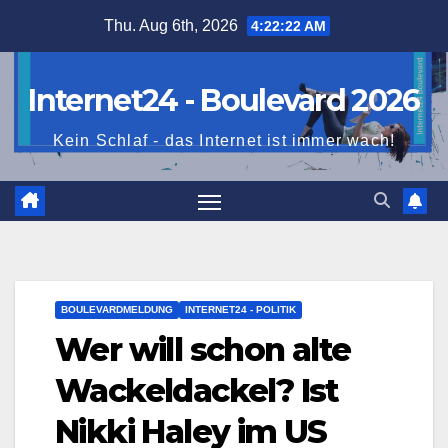
Skip
Thu. Aug 6th, 2026
4:22:23 AM
to
content
Internet24 - Boulevard 2026
Kein Schlaf - das Internet ist immer wach!
BOULEVARDMELDUNG
INTERNET24 - POLITIK
Wer will schon alte
Wackeldackel? Ist
Nikki Haley im US