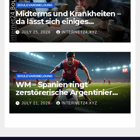
BOULEVARDMELDUNG
Midterms und Krankheiten –
da lässt sich einiges
zusammenbrauen!
JULY 25, 2026
INTERNET24.XYZ
BOULEVARDMELDUNG
WM – Spanien ringt
zerstörerische Argentinier
nieder
JULY 21, 2026
INTERNET24.XYZ