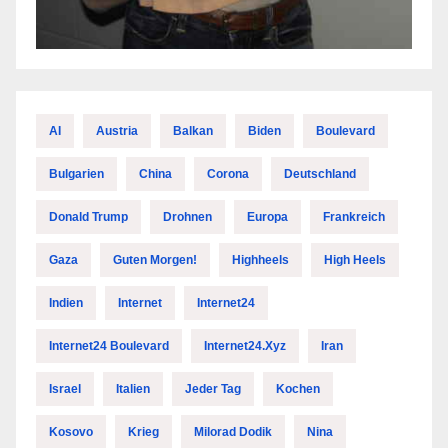
AI
Austria
Balkan
Biden
Boulevard
Bulgarien
China
Corona
Deutschland
Donald Trump
Drohnen
Europa
Frankreich
Gaza
Guten Morgen!
Highheels
High Heels
Indien
Internet
Internet24
Internet24 Boulevard
Internet24.xyz
Iran
Israel
Italien
Jeder Tag
Kochen
Kosovo
Krieg
Milorad Dodik
Nina