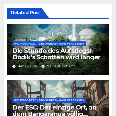
Related Post
UNCATEGORIZED - EINSORTIEREN GANZ VERGESSEN!
Die Stunde des Aufstiegs:
Dodik’s Schatten wird länger
MAY 23, 2026
INTERNET24.XYZ
UNCATEGORIZED - EINSORTIEREN GANZ VERGESSEN!
Der ESC: Der einzige Ort, an
dem Bangaranga völlig