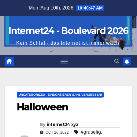
Skip
Mon. Aug 10th, 2026
10:46:48 AM
to
content
Internet24 - Boulevard 2026
Kein Schlaf - das Internet ist immer wach!
UNCATEGORIZED - EINSORTIEREN GANZ VERGESSEN!
Halloween
By
internet24.xyz
#gruselig
,
OCT 26, 2022