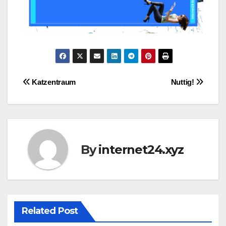
Post
Katzentraum
Nuttig!
navigation
By
internet24.xyz
Related Post