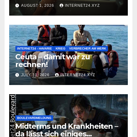
AUGUST 1, 2026
INTERNET24.XYZ
INTERNET24 - HAVARIE
KRIEG
VERBRECHER AM WERK
Ceuta – damit war zu
rechnen!
JULY 31, 2026
INTERNET24.XYZ
BOULEVARDMELDUNG
Midterms und Krankheiten –
da lässt sich einiges