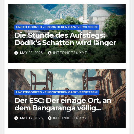
UNCATEGORIZED - EINSORTIEREN GANZ VERGESSEN!
Die Stunde des Aufstiegs:
Dodik’s Schatten wird länger
MAY 23, 2026
INTERNET24.XYZ
UNCATEGORIZED - EINSORTIEREN GANZ VERGESSEN!
Der ESC: Der einzige Ort, an
dem Bangaranga völlig
normal wirkt!
MAY 17, 2026
INTERNET24.XYZ