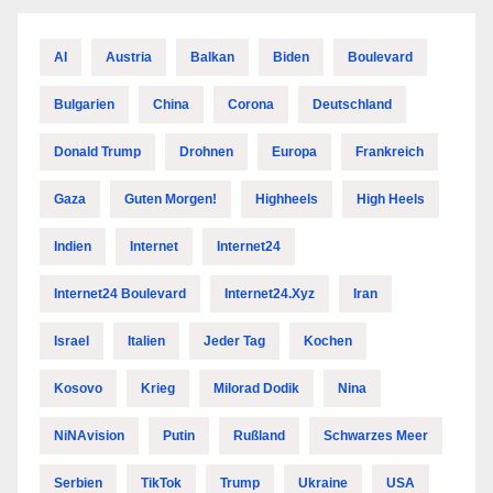
AI
Austria
Balkan
Biden
Boulevard
Bulgarien
China
Corona
Deutschland
Donald Trump
Drohnen
Europa
Frankreich
Gaza
Guten Morgen!
Highheels
High Heels
Indien
Internet
Internet24
Internet24 Boulevard
Internet24.xyz
Iran
Israel
Italien
Jeder Tag
Kochen
Kosovo
Krieg
Milorad Dodik
Nina
NiNAvision
Putin
Rußland
Schwarzes Meer
Serbien
TikTok
Trump
Ukraine
USA