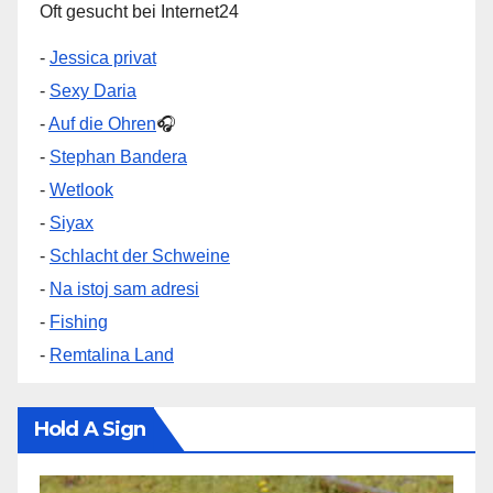
Oft gesucht bei Internet24
-
Jessica privat
-
Sexy Daria
-
Auf die Ohren
🎧
-
Stephan Bandera
-
Wetlook
-
Siyax
-
Schlacht der Schweine
-
Na istoj sam adresi
-
Fishing
-
Remtalina Land
Hold A Sign