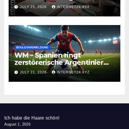
zusammenbrauen!
JULY 25, 2026
INTERNET24.XYZ
BOULEVARDMELDUNG
WM – Spanien ringt
zerstörerische Argentinier
nieder
JULY 21, 2026
INTERNET24.XYZ
Ich habe die Haare schön!
August 1, 2026