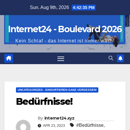
Skip
Sun. Aug 9th, 2026
4:42:36 PM
to
content
Internet24 - Boulevard 2026
Kein Schlaf - das Internet ist immer wach!
UNCATEGORIZED - EINSORTIEREN GANZ VERGESSEN!
Bedürfnisse!
By
internet24.xyz
#Bedürfnisse
,
APR 23, 2023