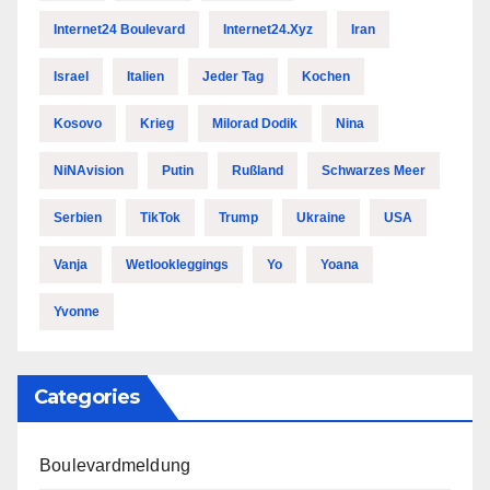
Internet24 Boulevard
Internet24.xyz
Iran
Israel
Italien
Jeder Tag
Kochen
Kosovo
Krieg
Milorad Dodik
Nina
NiNAvision
Putin
Rußland
Schwarzes Meer
Serbien
TikTok
Trump
Ukraine
USA
Vanja
Wetlookleggings
Yo
Yoana
Yvonne
Categories
Boulevardmeldung