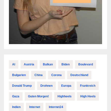
AI
Austria
Balkan
Biden
Boulevard
Bulgarien
China
Corona
Deutschland
Donald Trump
Drohnen
Europa
Frankreich
Gaza
Guten Morgen!
Highheels
High Heels
Indien
Internet
Internet24