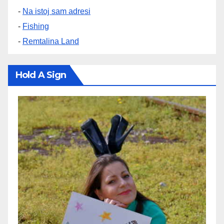
-
Na istoj sam adresi
-
Fishing
-
Remtalina Land
Hold A Sign