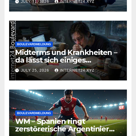
JULY 31, 2026
INTERNET24.XYZ
BOULEVARDMELDUNG
Midterms und Krankheiten –
da lässt sich einiges
zusammenbrauen!
JULY 25, 2026
INTERNET24.XYZ
BOULEVARDMELDUNG
WM – Spanien ringt
zerstörerische Argentinier