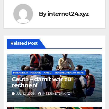
By
internet24.xyz
Related Post
INTERNET24 - HAVARIE
KRIEG
VERBRECHER AM WERK
Ceuta – damit war zu
rechnen!
JUL 31, 2026
INTERNET24.XYZ