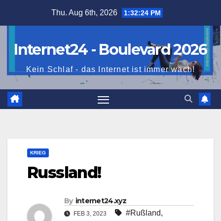
Skip
Thu. Aug 6th, 2026
1:32:26 PM
to
content
Internet24 - Boulevard 2026
Kein Schlaf - das Internet ist immer wach!
KRIEG
Russland!
By
internet24.xyz
#Rußland
,
FEB 3, 2023